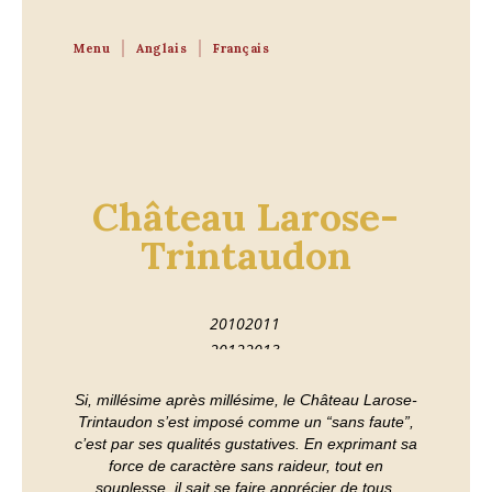
Menu
Anglais
Français
Château Larose-
Trintaudon
2010
2011
2012
2013
2014
2015
Si, millésime après millésime, le Château Larose-
2016
2017
2018
Trintaudon s’est imposé comme un “sans faute”,
c’est par ses qualités gustatives. En exprimant sa
2019
2020
force de caractère sans raideur, tout en
2021
souplesse, il sait se faire apprécier de tous,