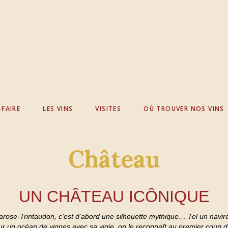
-FAIRE
LES VINS
VISITES
OÙ TROUVER NOS VINS
Château
UN CHÂTEAU ICÔNIQUE
rose-Trintaudon, c’est d’abord une silhouette mythique… Tel un navire
 sur un océan de vignes avec sa vigie, on le reconnaît au premier coup d’