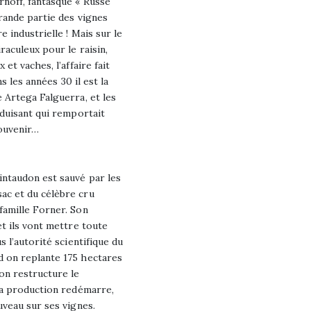
rnoff, fantasque « Russe
rande partie des vignes
 industrielle ! Mais sur le
raculeux pour le raisin,
et vaches, l’affaire fait
ns les années 30 il est la
 Artega Falguerra, et les
éduisant qui remportait
souvenir…
intaudon est sauvé par les
ac et du célèbre cru
famille Forner. Son
et ils vont mettre toute
s l’autorité scientifique du
d on replante 175 hectares
on restructure le
 La production redémarre,
uveau sur ses vignes.