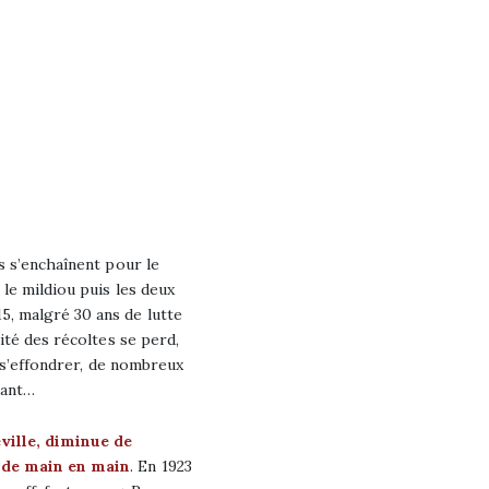
és s’enchaînent pour le
 le mildiou puis les deux
, malgré 30 ans de lutte
lité des récoltes se perd,
de s’effondrer, de nombreux
rant…
ville, diminue de
 de main en main
. En 1923