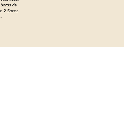
s bords de
ue ? Savez-
e…