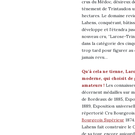
crus du Médoc, désireux de 
tènement de Trintaudon un
hectares. Le domaine revi
Lahens, conquérant, bâtisse
développe et l’étendra jusq
nouveau cru, “Larose-Tri
dans la catégorie des cinqu
trop tard pour figurer au 
jamais revu…
Qu’à cela ne tienne, Lar
moderne, qui choisit de 
amateurs !
Les connaisseu
décernent médailles sur mé
de Bordeaux de 1885, Expos
1889, Exposition universel
répertorié Cru Bourgeois 
Bourgeois Supérieur
1874.
Lahens fait construire le
de sa tour, encore aujour