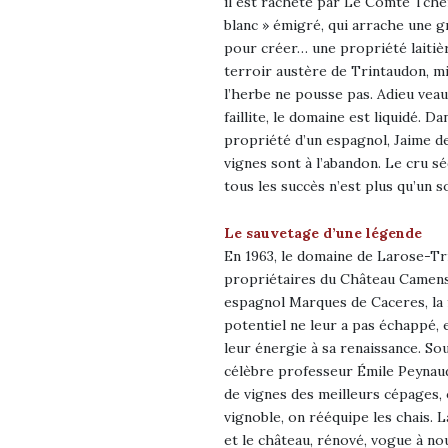
il est racheté par Le Comte Tche
blanc » émigré, qui arrache une g
pour créer… une propriété laitière
terroir austère de Trintaudon, mi
l’herbe ne pousse pas. Adieu veaux 
faillite, le domaine est liquidé. Da
propriété d’un espagnol, Jaime de
vignes sont à l’abandon. Le cru s
tous les succès n’est plus qu’un 
Le sauvetage d’une légende
En 1963, le domaine de Larose-Tr
propriétaires du Château Camens
espagnol Marques de Caceres, la 
potentiel ne leur a pas échappé, 
leur énergie à sa renaissance. Sou
célèbre professeur Émile Peynau
de vignes des meilleurs cépages, 
vignoble, on rééquipe les chais.
et le château, rénové, vogue à no