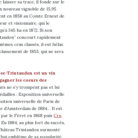
laisser sa trace, il fonde sur le
 nouveau vignoble de 15,95
ent en 1858 au Comte Ernest de
ur et visionnaire, qui le
u’à 345 ha en 1872. Si son
ntaudon” concourt rapidement
ièmes crus classés, il est hélas
classement de 1855, qui ne sera
ose-Trintaudon est un vin
gagner les coeurs des
rs ne s’y trompent pas et lui
dailles : Exposition universelle
ition universelle de Paris de
le d’Amsterdam de 1884… Il est
par le Féret en 1868 puis
Cru
 En 1884, au plus fort du succès,
 Château Trintaudon surmonté
d’hui emblème de sa popularité