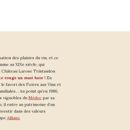
ation des plaisirs du vin, et ce
mme au XIXe siècle, qui
 Château Larose Trintaudon
te rouge un
must have
!
En
 le favori des Foires aux Vins et
amiliales… Au point qu’en 1986,
ds vignobles du
Médoc
par sa
, il entre au patrimoine d’un
nvestir dans des valeurs
oupe
Allianz
.