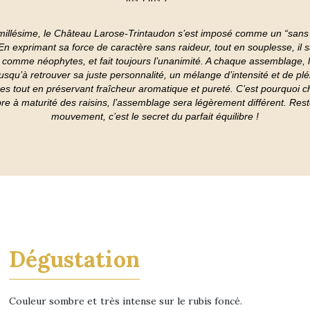
2012
2013
2014
2015
2016
 millésime, le Château Larose-Trintaudon s’est imposé comme un “sans f
2017
 En exprimant sa force de caractère sans raideur, tout en souplesse, il sa
2018
 comme néophytes, et fait toujours l’unanimité. A chaque assemblage, l
2019
2020
 jusqu’à retrouver sa juste personnalité, un mélange d’intensité et de pl
2021
es tout en préservant fraîcheur aromatique et pureté. C’est pourquoi 
libre à maturité des raisins, l’assemblage sera légèrement différent. Res
mouvement, c’est le secret du parfait équilibre !
Dégustation
Couleur sombre et très intense sur le rubis foncé.