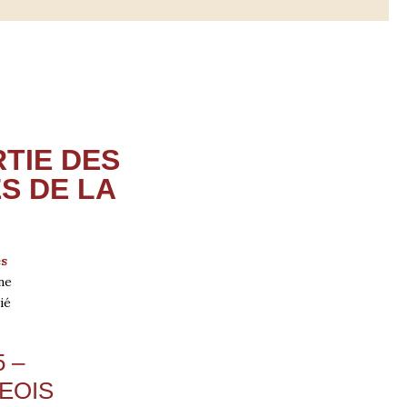
RTIE DES
S DE LA
es
ne
ié
 –
EOIS