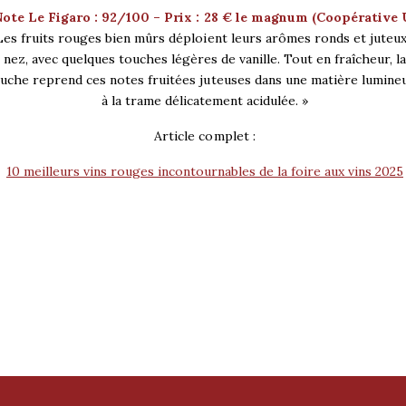
Note Le Figaro : 92/100 – Prix : 28 € le magnum (Coopérative 
Les fruits rouges bien mûrs déploient leurs arômes ronds et juteux
nez, avec quelques touches légères de vanille. Tout en fraîcheur, l
uche reprend ces notes fruitées juteuses dans une matière lumine
à la trame délicatement acidulée. »
Article complet :
10 meilleurs vins rouges incontournables de la foire aux vins 2025