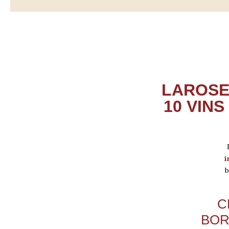
LAROSE-
10 VIN
i
b
C
BOR