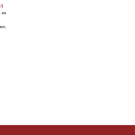
U)
 au
a
use,